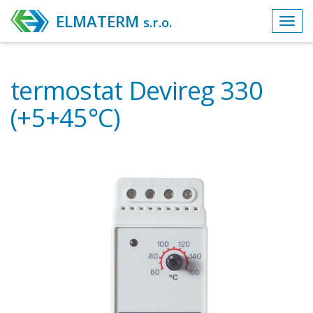
ELMATERM
s.r.o.
Toggl
navig
termostat Devireg 330
(+5+45°C)