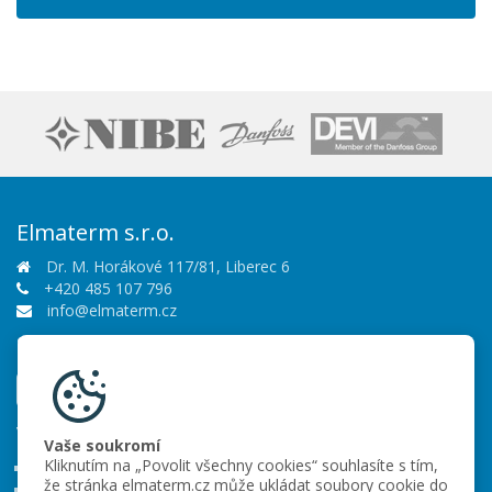
Elmaterm s.r.o.
Dr. M. Horákové 117/81, Liberec 6
+420 485 107 796
info@elmaterm.cz
Sledujte nás
Vše o nákupu
Vaše soukromí
Kliknutím na „Povolit všechny cookies“ souhlasíte s tím,
Obchodní podmínky
že stránka elmaterm.cz může ukládat soubory cookie do
Ochrana osobních údajů