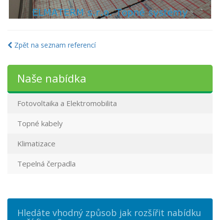
Zpět na seznam referencí
Naše nabídka
Fotovoltaika a Elektromobilita
Topné kabely
Klimatizace
Tepelná čerpadla
Hledáte vhodný způsob jak rozšířit nabídku