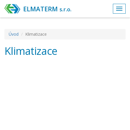
ELMATERM
s.r.o.
Toggl
navig
Úvod
Klimatizace
Klimatizace