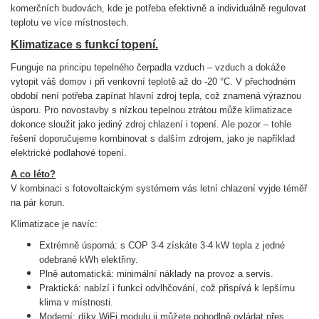
komerčních budovách, kde je potřeba efektivně a individuálně regulovat
teplotu ve více místnostech.
Klimatizace s funkcí topení.
Funguje na principu tepelného čerpadla vzduch – vzduch a dokáže
vytopit váš domov i při venkovní teplotě až do -20 °C. V přechodném
období není potřeba zapínat hlavní zdroj tepla, což znamená výraznou
úsporu.
Pro novostavby s nízkou tepelnou ztrátou může klimatizace
dokonce sloužit jako jediný zdroj chlazení i topení. Ale pozor – tohle
řešení doporučujeme kombinovat s dalším zdrojem, jako je například
elektrické podlahové topení.
A co léto?
V kombinaci s fotovoltaickým systémem vás letní chlazení vyjde téměř
na pár korun.
Klimatizace je navíc:
Extrémně úsporná: s COP 3-4 získáte 3-4 kW tepla z jedné
odebrané kWh elektřiny.
Plně automatická: minimální náklady na provoz a servis.
Praktická: nabízí i funkci odvlhčování, což přispívá k lepšímu
klima v místnosti.
Moderní: díky WiFi modulu ji můžete pohodlně ovládat přes