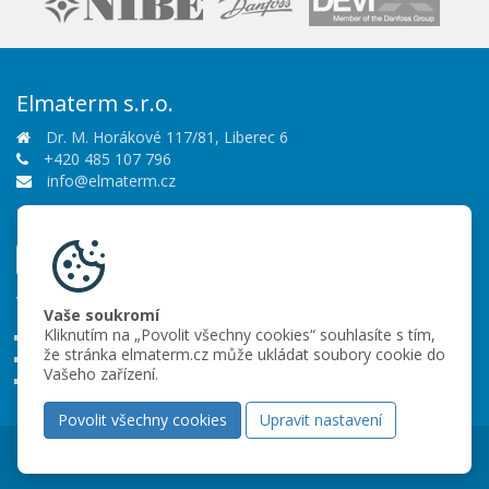
Elmaterm s.r.o.
Dr. M. Horákové 117/81, Liberec 6
+420 485 107 796
info@elmaterm.cz
Sledujte nás
Vše o nákupu
Vaše soukromí
Kliknutím na „Povolit všechny cookies“ souhlasíte s tím,
Obchodní podmínky
že stránka elmaterm.cz může ukládat soubory cookie do
Ochrana osobních údajů
Vašeho zařízení.
Partneři
Povolit všechny cookies
Upravit nastavení
Copyright © 2026 Elmaterm s.r.o.