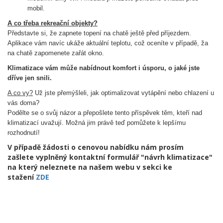
mobil.
A co třeba rekreační objekty?
Představte si, že zapnete topení na chatě ještě před příjezdem.
Aplikace vám navíc ukáže aktuální teplotu, což oceníte v případě, ža
na chatě zapomenete zařát okno.
Klimatizace vám může nabídnout komfort i úsporu, o jaké jste
dříve jen snili.
A co vy?
Už jste přemýšleli, jak optimalizovat vytápění nebo chlazení u
vás doma?
Podělte se o svůj názor a přepošlete tento příspěvek těm, kteří nad
klimatizací uvažují. Možná jim právě teď pomůžete k lepšímu
rozhodnutí!
V případě žádosti o cenovou nabídku nám prosím
zašlete vyplněný kontaktní formulář "návrh klimatizace"
na který neleznete na našem webu v sekci ke
stažení
ZDE