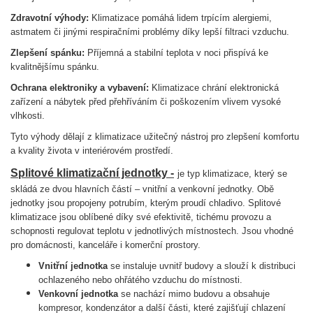
Zdravotní výhody:
Klimatizace pomáhá lidem trpícím alergiemi,
astmatem či jinými respiračními problémy díky lepší filtraci vzduchu.
Zlepšení spánku:
Příjemná a stabilní teplota v noci přispívá ke
kvalitnějšímu spánku.
Ochrana elektroniky a vybavení:
Klimatizace chrání elektronická
zařízení a nábytek před přehříváním či poškozením vlivem vysoké
vlhkosti.
Tyto výhody dělají z klimatizace užitečný nástroj pro zlepšení komfortu
a kvality života v interiérovém prostředí.
Splitové klimatizační jednotky -
je typ klimatizace, který se
skládá ze dvou hlavních částí – vnitřní a venkovní jednotky. Obě
jednotky jsou propojeny potrubím, kterým proudí chladivo. Splitové
klimatizace jsou oblíbené díky své efektivitě, tichému provozu a
schopnosti regulovat teplotu v jednotlivých místnostech. Jsou vhodné
pro domácnosti, kanceláře i komerční prostory.
Vnitřní jednotka
se instaluje uvnitř budovy a slouží k distribuci
ochlazeného nebo ohřátého vzduchu do místnosti.
Venkovní jednotka
se nachází mimo budovu a obsahuje
kompresor, kondenzátor a další části, které zajišťují chlazení