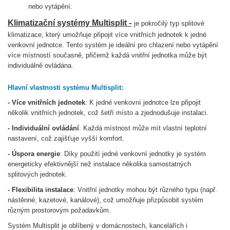
nebo vytápění.
Klimatizační systémy Multisplit -
je pokročilý typ splitové
klimatizace, který umožňuje připojit více vnitřních jednotek k jedné
venkovní jednotce. Tento systém je ideální pro chlazení nebo vytápění
více místností současně, přičemž každá vnitřní jednotka může být
individuálně ovládána.
Hlavní vlastnosti systému Multisplit:
- Více vnitřních jednotek
: K jedné venkovní jednotce lze připojit
několik vnitřních jednotek, což šetří místo a zjednodušuje instalaci.
- Individuální ovládání
: Každá místnost může mít vlastní teplotní
nastavení, což zajišťuje vyšší komfort.
- Úspora energie
: Díky použití jedné venkovní jednotky je systém
energeticky efektivnější než instalace několika samostatných
splitových jednotek.
- Flexibilita instalace
: Vnitřní jednotky mohou být různého typu (např.
nástěnné, kazetové, kanálové), což umožňuje přizpůsobit systém
různým prostorovým požadavkům.
Systém Multisplit je oblíbený v domácnostech, kancelářích i