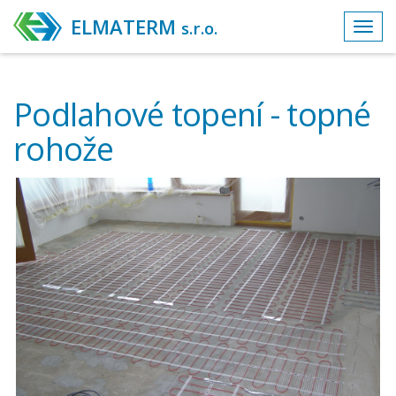
ELMATERM
s.r.o.
Toggl
navig
Podlahové topení - topné
rohože