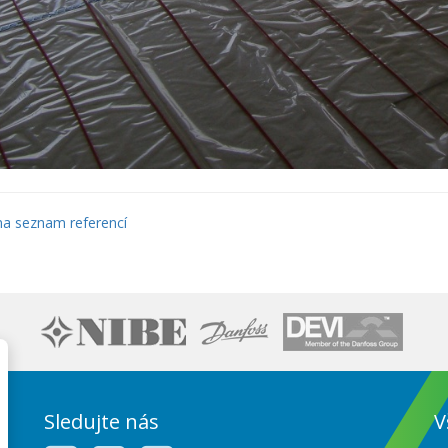
a seznam referencí
Sledujte nás
V