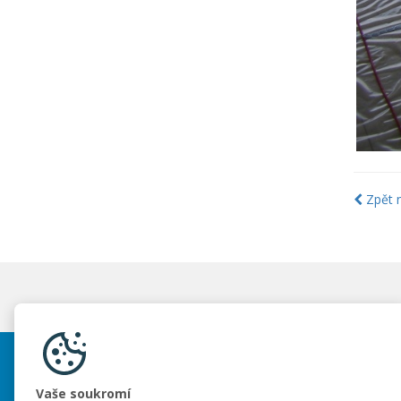
Zpět n
Elmaterm s.r.o.
Vaše soukromí