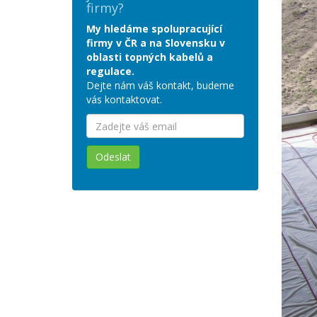
firmy?
My hledáme spolupracující
firmy v ČR a na Slovensku v
oblasti topných kabelů a
regulace.
Dejte nám váš kontakt, budeme
vás kontaktovat.
Odeslat