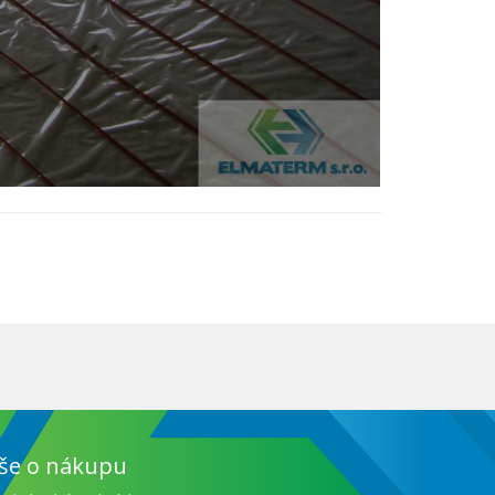
še o nákupu