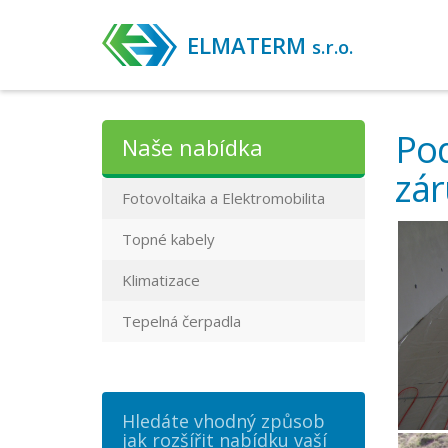
ELMATERM
s.r.o.
Pod
Naše nabídka
zár
Fotovoltaika a Elektromobilita
Topné kabely
Klimatizace
Tepelná čerpadla
Hledáte vhodný způsob
jak rozšířit nabídku vaší