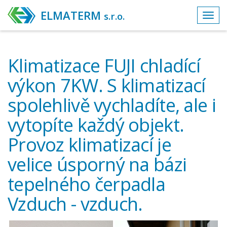
ELMATERM
s.r.o.
Toggl
navig
Klimatizace FUJI chladící
výkon 7KW. S klimatizací
spolehlivě vychladíte, ale i
vytopíte každý objekt.
Provoz klimatizací je
velice úsporný na bázi
tepelného čerpadla
Vzduch - vzduch.