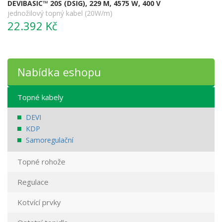
DEVIBASIC™ 20S (DSIG), 229 M, 4575 W, 400 V
jednožilový topný kabel (20W/m)
22.392 Kč
Nabídka eshopu
Topné kabely
DEVI
KDP
Samoregulační
Topné rohože
Regulace
Kotvící prvky