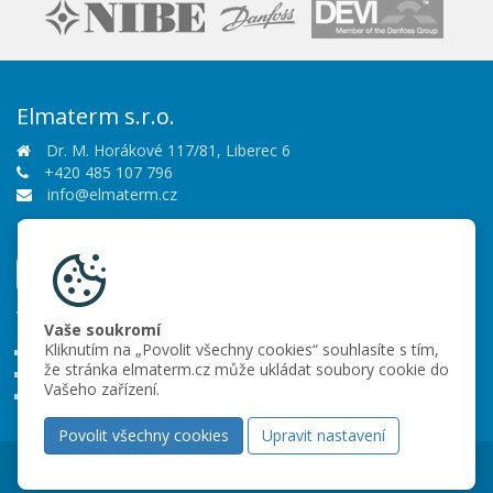
Elmaterm s.r.o.
Dr. M. Horákové 117/81, Liberec 6
+420 485 107 796
info@elmaterm.cz
Sledujte nás
Vše o nákupu
Vaše soukromí
Kliknutím na „Povolit všechny cookies“ souhlasíte s tím,
Obchodní podmínky
že stránka elmaterm.cz může ukládat soubory cookie do
Ochrana osobních údajů
Vašeho zařízení.
Partneři
Povolit všechny cookies
Upravit nastavení
Copyright © 2026 Elmaterm s.r.o.