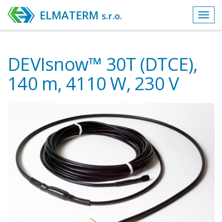
ELMATERM
s.r.o.
Toggl
navig
DEVIsnow™ 30T (DTCE),
140 m, 4110 W, 230 V