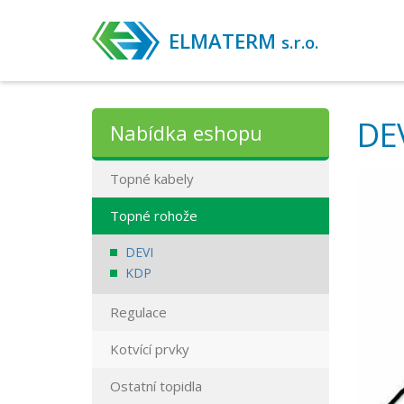
ELMATERM
s.r.o.
DEV
Nabídka eshopu
Topné kabely
Topné rohože
DEVI
KDP
Regulace
Kotvící prvky
Ostatní topidla