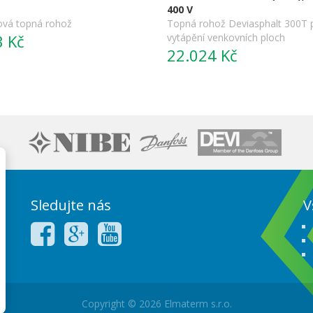
400 V
ová topná rohož
Topná rohož Deviasphalt 300T 
3 Kč
vytápění venkovních ploch
22.024 Kč
Sledujte nás
V
Copyright © 2026 Elmaterm s.r.o.