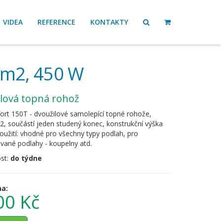
VIDEA
REFERENCE
KONTAKTY
 m2, 450 W
ilová topná rohož
rt 150T - dvoužilové samolepící topné rohože,
, součástí jeden studený konec, konstrukční výška
užití: vhodné pro všechny typy podlah, pro
vané podlahy - koupelny atd.
st:
do týdne
na:
00 Kč