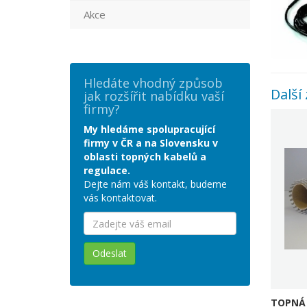
Akce
Hledáte vhodný způsob
Další 
jak rozšířit nabídku vaší
firmy?
My hledáme spolupracující
firmy v ČR a na Slovensku v
oblasti topných kabelů a
regulace.
Dejte nám váš kontakt, budeme
vás kontaktovat.
Odeslat
TOPNÁ 