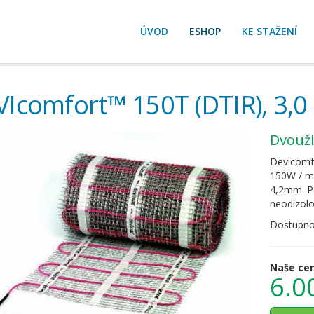
ÚVOD
ESHOP
KE STAŽENÍ
Icomfort™ 150T (DTIR), 3,0
dvouž
Devicomfo
150W / m2
4,2mm. Po
neodizolo
Dostupno
Naše ce
6.0