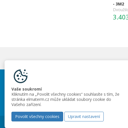
- 3M2
Dvoužil
3.40
Elmaterm s.r.o.
Vaše soukromí
Dr. M. Horákové 117/81, Liberec 6
Kliknutím na „Povolit všechny cookies“ souhlasíte s tím, že
+420 485 107 796
stránka elmaterm.cz může ukládat soubory cookie do
info@elmaterm.cz
Vašeho zařízení.
Povolit všechny cookies
Upravit nastavení