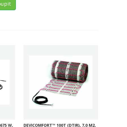
upit
675 W,
DEVICOMFORT™ 100T (DTIR), 7,0 M2,