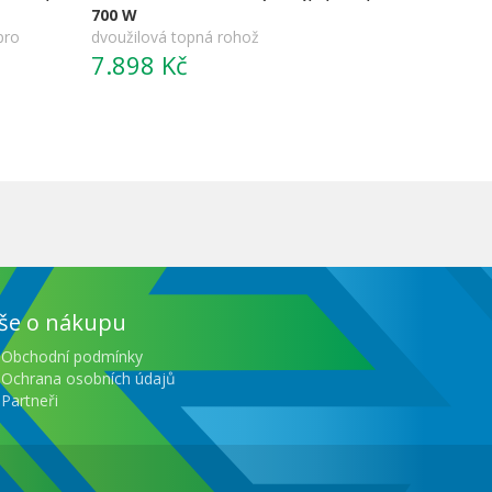
700 W
pro
dvoužilová topná rohož
7.898 Kč
še o nákupu
Obchodní podmínky
Ochrana osobních údajů
Partneři