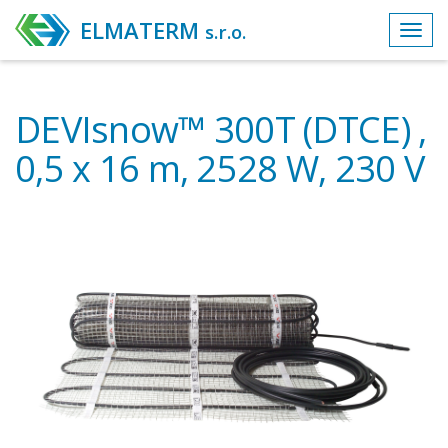
ELMATERM
s.r.o.
Toggl
navig
DEVIsnow™ 300T (DTCE) ,
0,5 x 16 m, 2528 W, 230 V