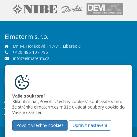
Elmaterm s.r.o.
Dr. M. Horákové 117/81, Liberec 6
+420 485 107 796
info@elmaterm.cz
Sledujte nás
Vše o nákupu
Vaše soukromí
Kliknutím na „Povolit všechny cookies“ souhlasíte s tím,
Obchodní podmínky
že stránka elmaterm.cz může ukládat soubory cookie do
Ochrana osobních údajů
Vašeho zařízení.
Partneři
Povolit všechny cookies
Upravit nastavení
Copyright © 2026 Elmaterm s.r.o.