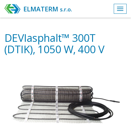
ELMATERM
s.r.o.
Toggl
navig
DEVIasphalt™ 300T
(DTIK), 1050 W, 400 V