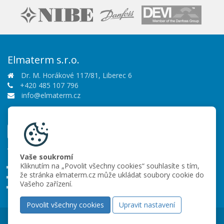
Elmaterm s.r.o.
Dr. M. Horákové 117/81, Liberec 6
+420 485 107 796
info@elmaterm.cz
Sledujte nás
Vše o nákupu
Vaše soukromí
Kliknutím na „Povolit všechny cookies“ souhlasíte s tím,
Obchodní podmínky
že stránka elmaterm.cz může ukládat soubory cookie do
Ochrana osobních údajů
Vašeho zařízení.
Partneři
Povolit všechny cookies
Upravit nastavení
Copyright © 2026 Elmaterm s.r.o.