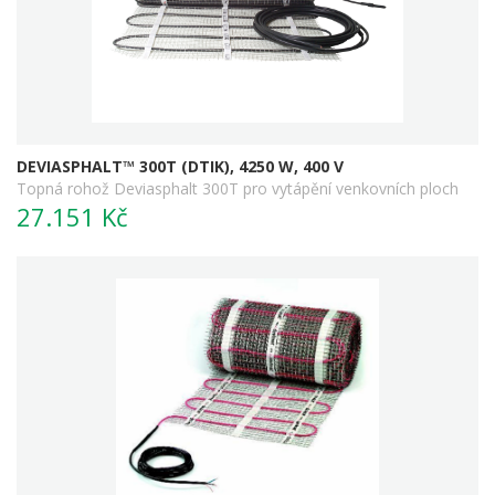
DEVIASPHALT™ 300T (DTIK), 4250 W, 400 V
Topná rohož Deviasphalt 300T pro vytápění venkovních ploch
27.151 Kč