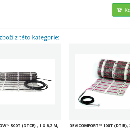
Ko
zboží z této kategorie:
W™ 300T (DTCE) , 1 X 6,2 M,
DEVICOMFORT™ 100T (DTIR), 2