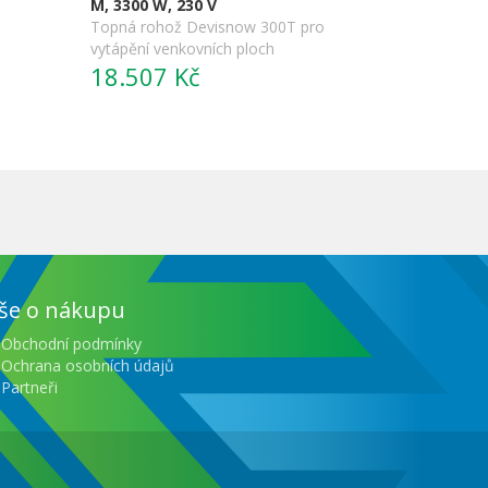
M, 3300 W, 230 V
Topná rohož Devisnow 300T pro
vytápění venkovních ploch
18.507 Kč
še o nákupu
Obchodní podmínky
Ochrana osobních údajů
Partneři