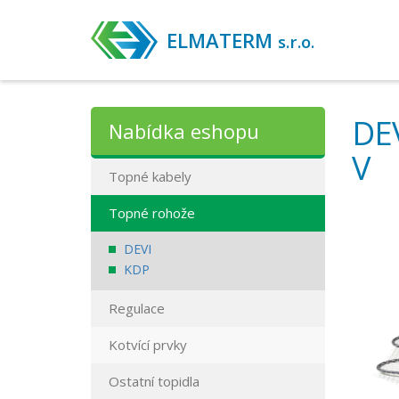
ELMATERM
s.r.o.
DEV
Nabídka eshopu
V
Topné kabely
Topné rohože
DEVI
KDP
Regulace
Kotvící prvky
Ostatní topidla