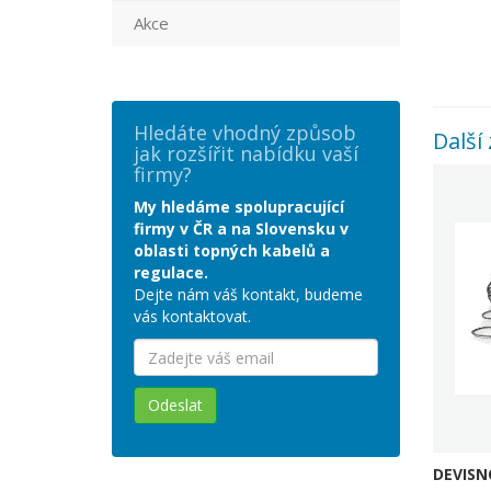
Akce
Hledáte vhodný způsob
Další 
jak rozšířit nabídku vaší
firmy?
My hledáme spolupracující
firmy v ČR a na Slovensku v
oblasti topných kabelů a
regulace.
Dejte nám váš kontakt, budeme
vás kontaktovat.
Odeslat
DEVISNO