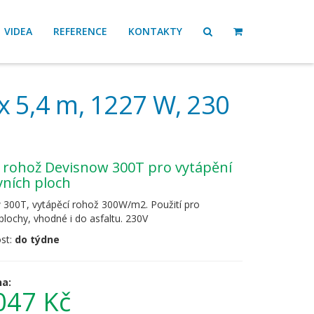
VIDEA
REFERENCE
KONTAKTY
x 5,4 m, 1227 W, 230
ních ploch
300T, vytápěcí rohož 300W/m2. Použití pro
plochy, vhodné i do asfaltu. 230V
st:
do týdne
na:
047 Kč