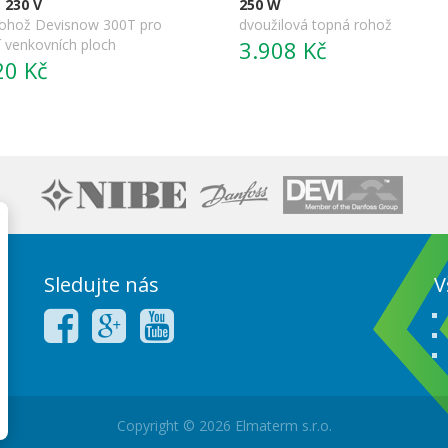
 230 V
250 W
ohož Devisnow 300T pro
dvoužilová topná rohož
í venkovních ploch
3.908 Kč
20 Kč
Sledujte nás
V
Copyright © 2026 Elmaterm s.r.o.