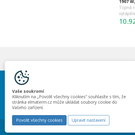
1907 W,
Topná r
vytápěn
10.9
Elmaterm s.r.o.
Vaše soukromí
Dr. M. Horákové 117/81, Liberec 6
Kliknutím na „Povolit všechny cookies“ souhlasíte s tím, že
+420 485 107 796
stránka elmaterm.cz může ukládat soubory cookie do
info@elmaterm.cz
Vašeho zařízení.
Povolit všechny cookies
Upravit nastavení