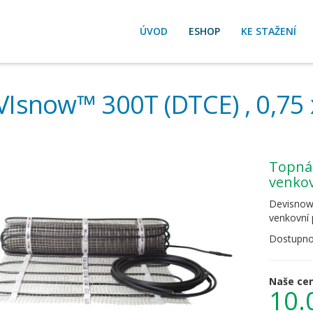
ÚVOD
ESHOP
KE STAŽENÍ
Isnow™ 300T (DTCE) , 0,75 
Topná rohož Devisnow 300T pro vytápění
venkov
Devisnow 
venkovní 
Dostupno
Naše ce
10.