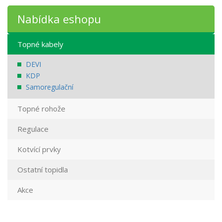
Nabídka eshopu
Topné kabely
DEVI
KDP
Samoregulační
Topné rohože
Regulace
Kotvící prvky
Ostatní topidla
Akce