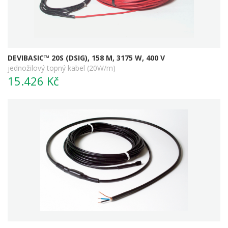
DEVIBASIC™ 20S (DSIG), 158 M, 3175 W, 400 V
jednožilový topný kabel (20W/m)
15.426 Kč