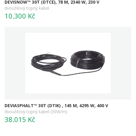
DEVISNOW™ 30T (DTCE), 78 M, 2340 W, 230 V
dvoužilový topný kabel
10.300 Kč
DEVIASPHALT™ 30T (DTIK) , 145 M, 4295 W, 400 V
dvoužilový topný kabel (30W/m)
38.015 Kč