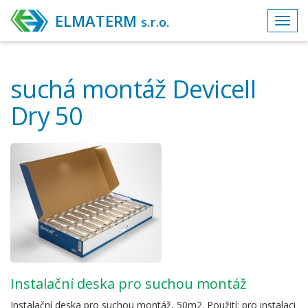
ELMATERM
s.r.o.
Toggl
navig
suchá montáž Devicell
Dry 50
instalační deska pro suchou montáž
Instalační deska pro suchou montáž, 50m2. Použití: pro instalaci