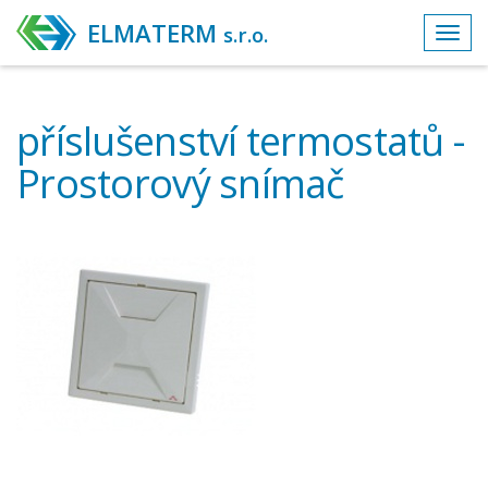
ELMATERM
s.r.o.
Toggl
navig
příslušenství termostatů -
Prostorový snímač