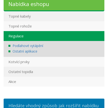
Nabídka eshopu
Topné kabely
Topné rohože
Regulace
Podlahové vytápění
Ostatní aplikace
Kotvící prvky
Ostatní topidla
Akce
Hledáte vhodný způsob jak rozšířit nabídku