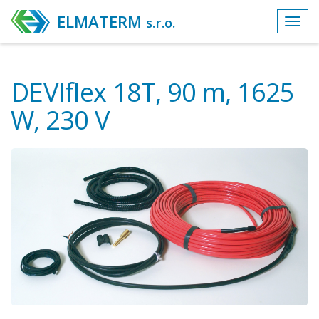
ELMATERM
s.r.o.
Toggl
navig
DEVIflex 18T, 90 m, 1625
W, 230 V