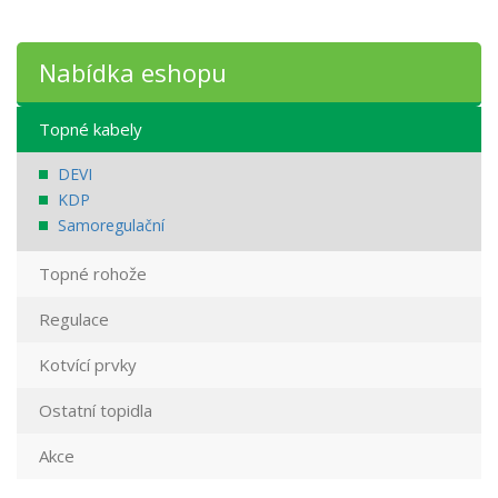
Nabídka eshopu
Topné kabely
DEVI
KDP
Samoregulační
Topné rohože
Regulace
Kotvící prvky
Ostatní topidla
Akce