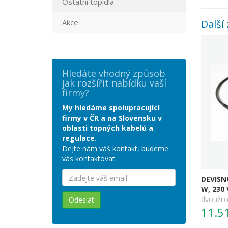
Ostatní topidla
Akce
Další 
Hledáte vhodný způsob
jak rozšířit nabídku vaší
firmy?
My hledáme spolupracující
firmy v ČR a na Slovensku v
oblasti topných kabelů a
regulace.
Dejte nám váš kontakt, budeme
vás kontaktovat.
DEVISN
W, 230 
dvoužilo
Odeslat
11.5