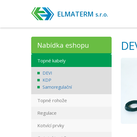
ELMATERM
s.r.o.
DEV
Nabídka eshopu
Topné kabely
DEVI
KDP
Samoregulační
Topné rohože
Regulace
Kotvící prvky