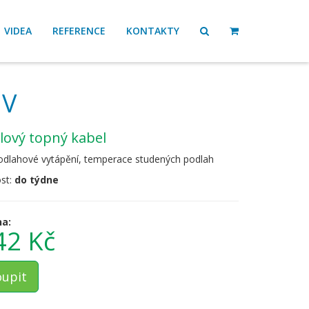
VIDEA
REFERENCE
KONTAKTY
 V
ilový topný kabel
podlahové vytápění, temperace studených podlah
st:
do týdne
na:
42 Kč
upit