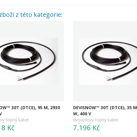
zboží z této kategorie:
OW™ 30T (DTCE), 95 M, 2930
DEVISNOW™ 30T (DTCE), 35 M
V
W, 400 V
vý topný kabel
dvoužilový topný kabel
18 Kč
7.196 Kč