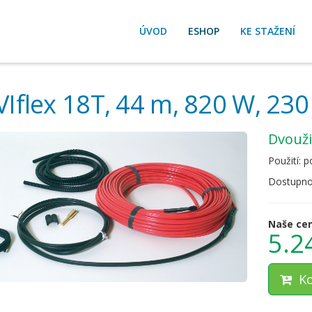
ÚVOD
ESHOP
KE STAŽENÍ
Iflex 18T, 44 m, 820 W, 230
dvouž
Použití: 
Dostupno
Naše ce
5.2
Ko