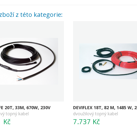
zboží z této kategorie:
E 20T, 33M, 670W, 230V
DEVIFLEX 18T, 82 M, 1485 W, 2
vý topný kabel
dvoužilový topný kabel
1 Kč
7.737 Kč