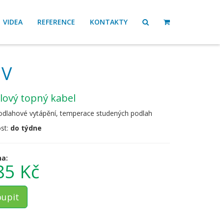
VIDEA
REFERENCE
KONTAKTY
 V
ilový topný kabel
podlahové vytápění, temperace studených podlah
st:
do týdne
na:
85 Kč
upit