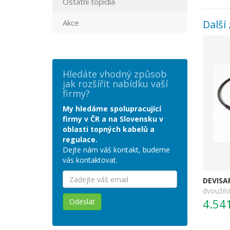
Ostatní topidla
Akce
Další 
Hledáte vhodný způsob
jak rozšířit nabídku vaší
firmy?
My hledáme spolupracující
firmy v ČR a na Slovensku v
oblasti topných kabelů a
regulace.
Dejte nám váš kontakt, budeme
vás kontaktovat.
DEVISAF
dvoužilo
4.54
Odeslat