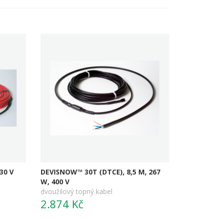
30 V
DEVISNOW™ 30T (DTCE), 8,5 M, 267
W, 400 V
dvoužilový topný kabel
2.874 Kč