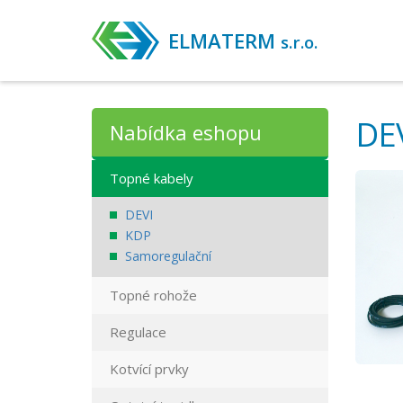
ELMATERM
s.r.o.
DEV
Nabídka eshopu
Topné kabely
DEVI
KDP
Samoregulační
Topné rohože
Regulace
Kotvící prvky