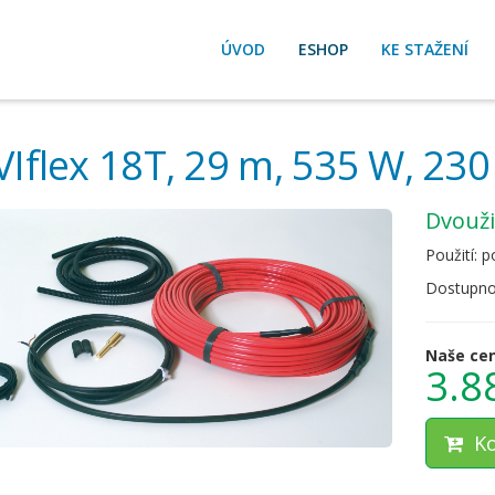
ÚVOD
ESHOP
KE STAŽENÍ
Iflex 18T, 29 m, 535 W, 230
dvouž
Použití: 
Dostupno
Naše ce
3.8
Ko