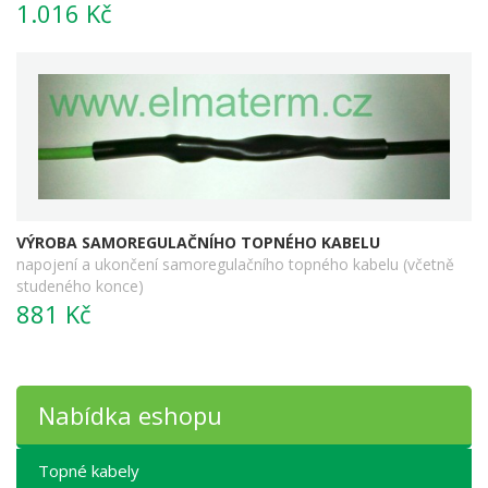
1.016 Kč
VÝROBA SAMOREGULAČNÍHO TOPNÉHO KABELU
napojení a ukončení samoregulačního topného kabelu (včetně
studeného konce)
881 Kč
Nabídka eshopu
Topné kabely