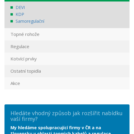
DEVI
KDP
Samoregulační
Topné rohože
Regulace
Kotvící prvky
Ostatní topidla
Akce
Hledáte vhodný způsob jak rozšířit nabídku
vaší firmy?
My hledáme spolupracující firmy v ČR a na
Slovensku v oblasti topných kabelů a regulace.