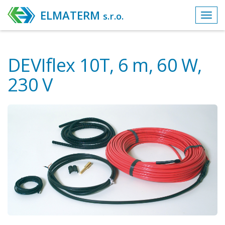
ELMATERM
s.r.o.
Toggl
navig
DEVIflex 10T, 6 m, 60 W,
230 V