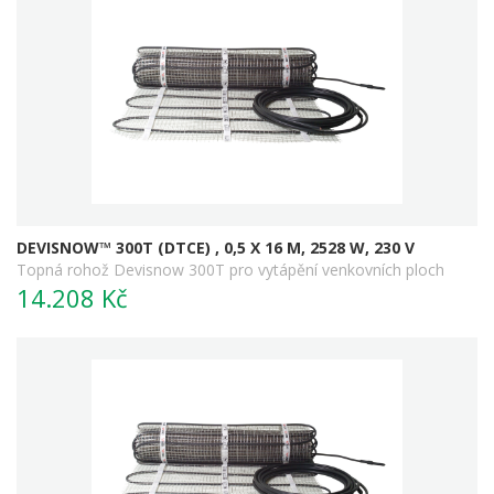
DEVISNOW™ 300T (DTCE) , 0,5 X 16 M, 2528 W, 230 V
Topná rohož Devisnow 300T pro vytápění venkovních ploch
14.208 Kč