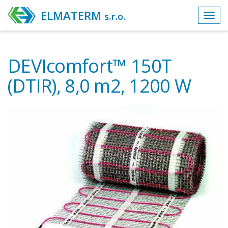
ELMATERM
s.r.o.
Toggl
navig
DEVIcomfort™ 150T
(DTIR), 8,0 m2, 1200 W