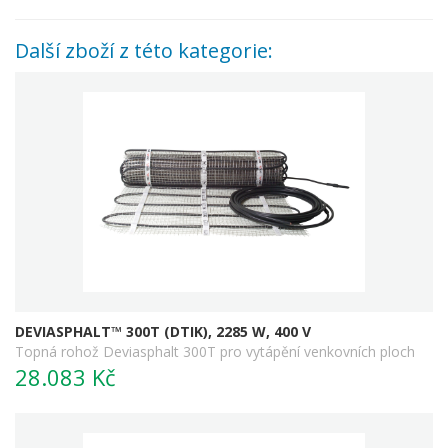
Další zboží z této kategorie:
DEVIASPHALT™ 300T (DTIK), 2285 W, 400 V
Topná rohož Deviasphalt 300T pro vytápění venkovních ploch
28.083 Kč