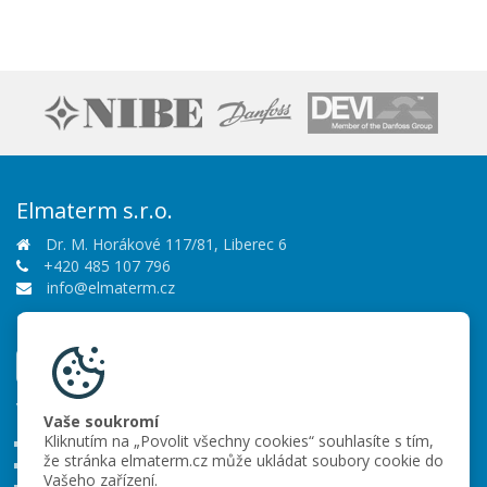
Elmaterm s.r.o.
Dr. M. Horákové 117/81, Liberec 6
+420 485 107 796
info@elmaterm.cz
Sledujte nás
Vše o nákupu
Vaše soukromí
Kliknutím na „Povolit všechny cookies“ souhlasíte s tím,
Obchodní podmínky
že stránka elmaterm.cz může ukládat soubory cookie do
Ochrana osobních údajů
Vašeho zařízení.