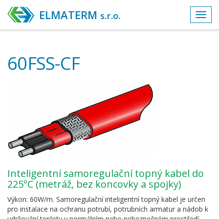
ELMATERM
s.r.o.
Toggl
navig
60FSS-CF
Inteligentní samoregulační topný kabel do
225°C (metráž, bez koncovky a spojky)
Výkon: 60W/m. Samoregulační inteligentní topný kabel je určen
pro instalace na ochranu potrubí, potrubních armatur a nádob k
udržování teploty v normálním nebo nebezpečném prostředí.