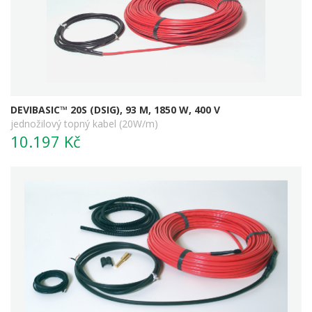
DEVIBASIC™ 20S (DSIG), 93 M, 1850 W, 400 V
jednožilový topný kabel (20W/m)
10.197 Kč