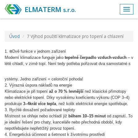
ELMATERM
s.r.o.
Toggl
navig
Úvod
7 Výhod použití klimatizace pro topení a chlazení
1. ❄️Dvě funkce v jednom zařízení
Moderní klimatizace funguje jako
tepelné čerpadlo vzduch-vzduch
– v
létě chladí, v zimě topí. Není tedy potřeba pořizovat dva samostatné s
ystémy. Jedno zařízení = celoroční pohoda!
2. Výrazná úspora nákladů na energie
Klimatizace je při topení
až o 70 % levnější
než klasické přímotopy
nebo elektrické topení. Díky vysokému koeficientu výkonu (COP 3–4)
produkuje
3–4krát více tepla
, než kolik elektrické energie spotřebuje.
3. Rychlé dosažení požadované teploty
Místnost se ohřeje nebo ochladí již
během 10–15 minut
od zapnutí. To
je ideální řešení pro chaty, kancel
áře nebo přechodná období, kdy
nepotřebujete nepřetržitý provoz topení.
4. Energetická účinnost a šetrnost k životnímu prostředí