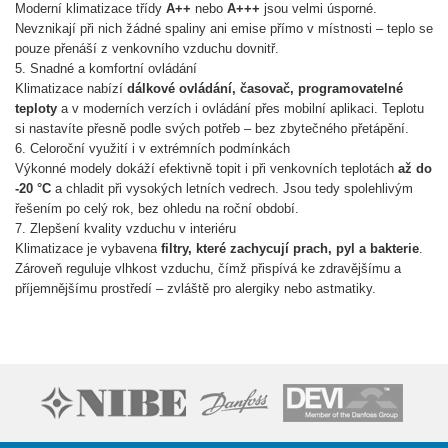
Moderní klimatizace třídy
A++
nebo
A+++
jsou velmi úsporné.
Nevznikají při nich žádné spaliny ani emise přímo v místnosti – teplo se
pouze přenáší z venkovního vzduchu dovnitř.
5. Snadné a komfortní ovládání
Klimatizace nabízí
dálkové ovládání, časovač, programovatelné
teploty
a v moderních verzích i ovládání přes mobilní aplikaci. Teplotu
si nastavíte přesně podle svých potřeb – bez zbytečného přetápění.
6. Celoroční využití i v extrémních podmínkách
Výkonné modely dokáží efektivně topit i při venkovních teplotách
až do
-20 °C
a chladit při vysokých letních vedrech. Jsou tedy spolehlivým
řešením po celý rok, bez ohledu na roční období.
7. Zlepšení kvality vzduchu v interiéru
Klimatizace je vybavena
filtry, které zachycují prach, pyl a bakterie
.
Zároveň reguluje vlhkost vzduchu, čímž přispívá ke zdravějšímu a
příjemnějšímu prostředí – zvláště pro alergiky nebo astmatiky.