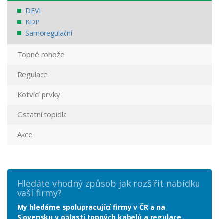
DEVI
KDP
Samoregulační
Topné rohože
Regulace
Kotvící prvky
Ostatní topidla
Akce
Hledáte vhodný způsob jak rozšířit nabídku
vaší firmy?
My hledáme spolupracující firmy v ČR a na
Slovensku v oblasti topných kabelů a regulace.