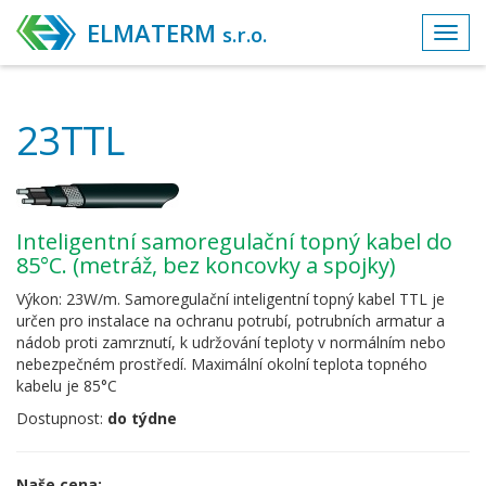
ELMATERM
s.r.o.
Toggl
navig
23TTL
Inteligentní samoregulační topný kabel do
85°C. (metráž, bez koncovky a spojky)
Výkon: 23W/m. Samoregulační inteligentní topný kabel TTL je
určen pro instalace na ochranu potrubí, potrubních armatur a
nádob proti zamrznutí, k udržování teploty v normálním nebo
nebezpečném prostředí. Maximální okolní teplota topného
kabelu je 85°C
Dostupnost:
do týdne
Naše cena: